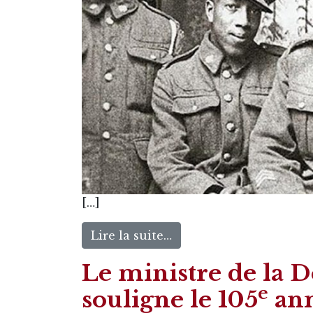
[…]
Lire la suite…
Le ministre de la D
e
souligne le 105
ann