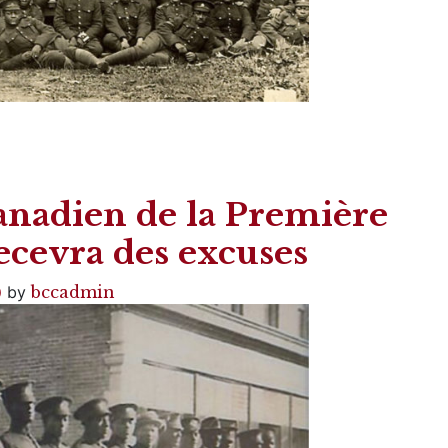
canadien de la Première
cevra des excuses
)
by
bccadmin