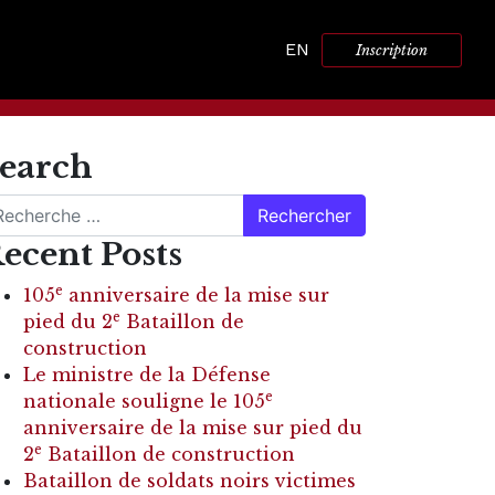
EN
Inscription
earch
chercher
ecent Posts
e
105
anniversaire de la mise sur
e
pied du 2
Bataillon de
construction
Le ministre de la Défense
e
nationale souligne le 105
anniversaire de la mise sur pied du
e
2
Bataillon de construction
Bataillon de soldats noirs victimes