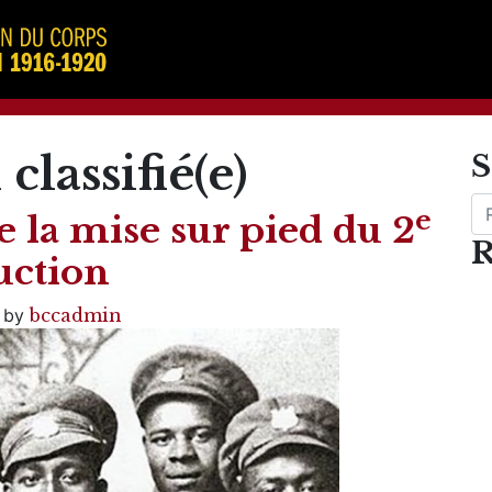
classifié(e)
S
Re
e
 la mise sur pied du 2
R
uction
)
by
bccadmin