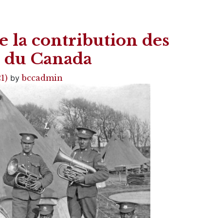
de la contribution des
on du Canada
21)
by
bccadmin