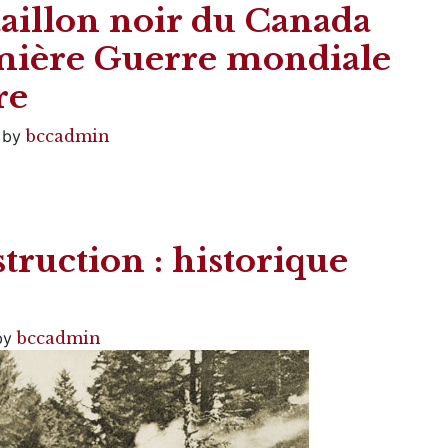
ataillon noir du Canada
emière Guerre mondiale
re
)
by
bccadmin
truction : historique
by
bccadmin