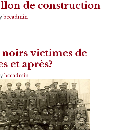
llon de construction
y
bccadmin
s noirs victimes de
s et après?
by
bccadmin