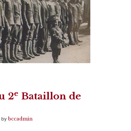
e
u 2
Bataillon de
)
by
bccadmin