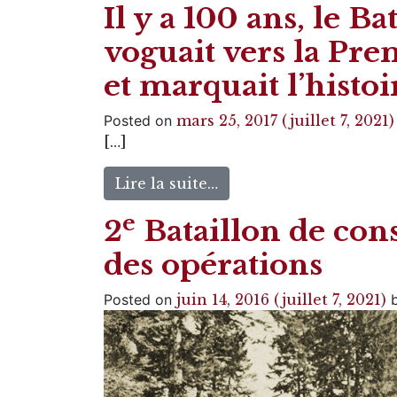
Il y a 100 ans, le B
voguait vers la Pr
et marquait l’histoi
Posted on
mars 25, 2017
(juillet 7, 2021
[…]
Lire la suite…
e
2
Bataillon de cons
des opérations
Posted on
juin 14, 2016
(juillet 7, 2021)