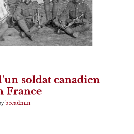
d’un soldat canadien
en France
by
bccadmin